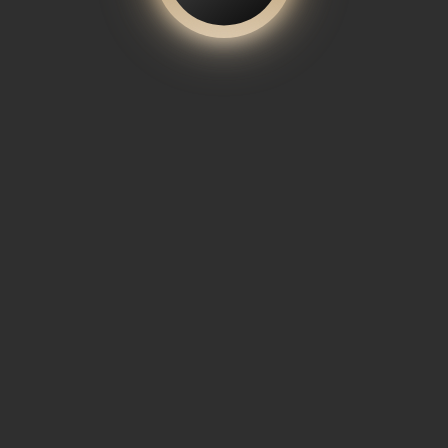
其他
游戏供应商